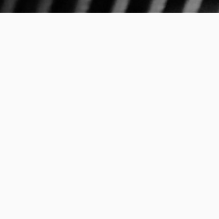
PIXELVOXEL
Ich liebe Design!
Kontaktiere mich!
TELEFON:
+49 179 1049652
E-MAIL:
INFO@PIXELVOXEL.DE