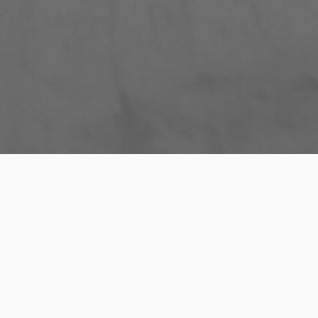
6
von
pixelvoxel
gation
Hall